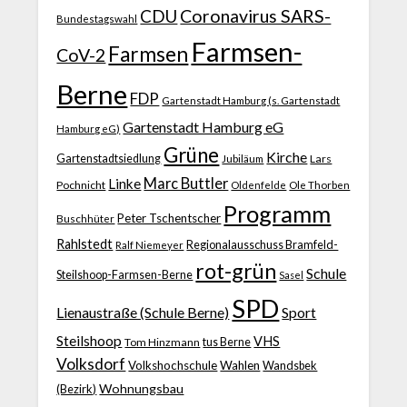
CDU
Coronavirus SARS-
Bundestagswahl
Farmsen-
Farmsen
CoV-2
Berne
FDP
Gartenstadt Hamburg (s. Gartenstadt
Gartenstadt Hamburg eG
Hamburg eG)
Grüne
Kirche
Gartenstadtsiedlung
Jubiläum
Lars
Marc Buttler
Linke
Pochnicht
Ole Thorben
Oldenfelde
Programm
Peter Tschentscher
Buschhüter
Rahlstedt
Regionalausschuss Bramfeld-
Ralf Niemeyer
rot-grün
Schule
Steilshoop-Farmsen-Berne
Sasel
SPD
Lienaustraße (Schule Berne)
Sport
Steilshoop
VHS
Tom Hinzmann
tus Berne
Volksdorf
Volkshochschule
Wahlen
Wandsbek
Wohnungsbau
(Bezirk)