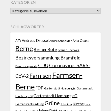
KATEGORIEN
SCHLAGWÖRTER
Andreas Dressel
AfD
Anja Quast
André Schneider
Berne
Berner Bote
Berner Heerweg
Bezirksversammlung
Bramfeld
CDU
Coronavirus SARS-
Bundestagswahl
Farmsen-
Farmsen
CoV-2
Berne
FDP
Gartenstadt Hamburg (s. Gartenstadt
Gartenstadt Hamburg eG
Hamburg eG)
Grüne
Kirche
Gartenstadtsiedlung
Jubiläum
Lars
Marc Buttler
Linke