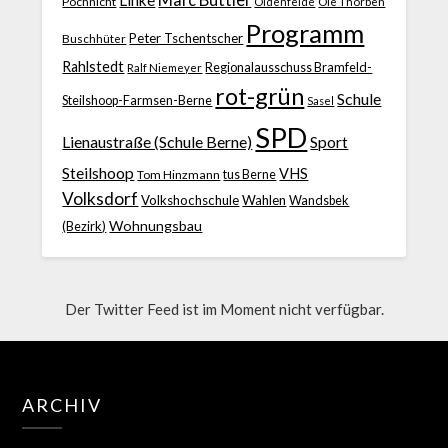
Pochnicht
Ole Thorben
Oldenfelde
Programm
Peter Tschentscher
Buschhüter
Rahlstedt
Regionalausschuss Bramfeld-
Ralf Niemeyer
rot-grün
Schule
Steilshoop-Farmsen-Berne
Sasel
SPD
Lienaustraße (Schule Berne)
Sport
Steilshoop
VHS
Tom Hinzmann
tus Berne
Volksdorf
Volkshochschule
Wahlen
Wandsbek
Wohnungsbau
(Bezirk)
Der Twitter Feed ist im Moment nicht verfügbar.
ARCHIV