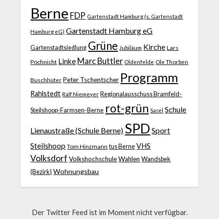
Berne
FDP
Gartenstadt Hamburg (s. Gartenstadt
Gartenstadt Hamburg eG
Hamburg eG)
Grüne
Kirche
Gartenstadtsiedlung
Jubiläum
Lars
Marc Buttler
Linke
Pochnicht
Ole Thorben
Oldenfelde
Programm
Peter Tschentscher
Buschhüter
Rahlstedt
Regionalausschuss Bramfeld-
Ralf Niemeyer
rot-grün
Schule
Steilshoop-Farmsen-Berne
Sasel
SPD
Lienaustraße (Schule Berne)
Sport
Steilshoop
VHS
Tom Hinzmann
tus Berne
Volksdorf
Volkshochschule
Wahlen
Wandsbek
Wohnungsbau
(Bezirk)
Der Twitter Feed ist im Moment nicht verfügbar.