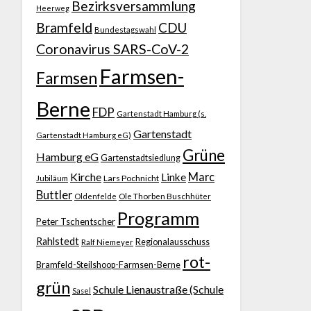
Bezirksversammlung
Heerweg
Bramfeld
CDU
Bundestagswahl
Coronavirus SARS-CoV-2
Farmsen-
Farmsen
Berne
FDP
Gartenstadt Hamburg (s.
Gartenstadt
Gartenstadt Hamburg eG)
Grüne
Hamburg eG
Gartenstadtsiedlung
Kirche
Marc
Linke
Jubiläum
Lars Pochnicht
Buttler
Ole Thorben Buschhüter
Oldenfelde
Programm
Peter Tschentscher
Rahlstedt
Regionalausschuss
Ralf Niemeyer
rot-
Bramfeld-Steilshoop-Farmsen-Berne
grün
Schule Lienaustraße (Schule
Sasel