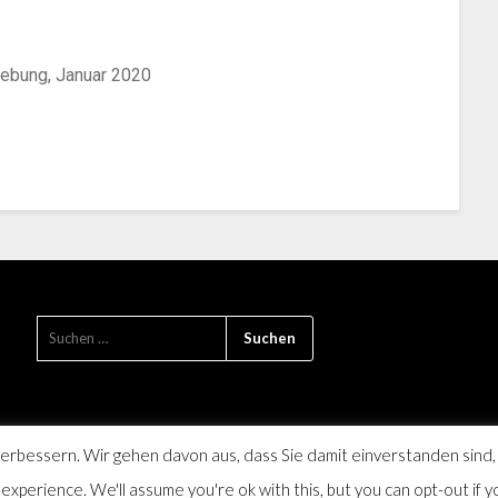
gebung, Januar 2020
rbessern. Wir gehen davon aus, dass Sie damit einverstanden sind,
xperience. We'll assume you're ok with this, but you can opt-out if y
die Monatszeitschrift für Farmsen-Berne und Umgebung, SPD Distrikt 