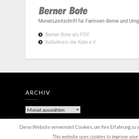
Monatszeitschrift für Farmsen-Berne und Um
Berner Bote als PDF
Kulturkreis die Kate e.V.
ARCHIV
Diese Website verwendet Cookies, um Ihre Erfahrung zu ve
This website uses cookies to improve your e
Berner Bote, 