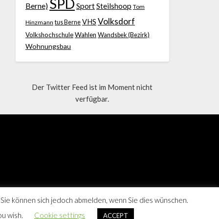
SPD
Berne)
Sport
Steilshoop
Tom
Volksdorf
VHS
Hinzmann
tus Berne
Volkshochschule
Wahlen
Wandsbek (Bezirk)
Wohnungsbau
Der Twitter Feed ist im Moment nicht
verfügbar.
 Sie können sich jedoch abmelden, wenn Sie dies wünschen.
ou wish.
Cookie settings
ACCEPT
Berne, Hamburg