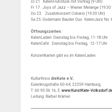
Di 21. KatenFrühstück mit Vortrag (9 Uhr)
Fr 17. Joys of Jazz – Wiener Melange (19:30 
Do 23. Zusatzkonzert Cobario (19:30 Uhr)
Sa 25. Godemann Bauder Duo KatenJazz No. 6
Öffnungszeiten:
KatenLaden: Dienstag bis Freitag, 11-18 Uhr.
KatenCafé: Dienstag bis Freitag, 12-17 Uhr
Konzertkarten gibt es im KatenLaden.
KulturKreis
dieKate e.V.
,
Eulenkrugstraße 60-64, 22359 Hamburg,
T: 60 95 06 16, E:
www.KunstKate-Volksdorf.d
Leitung: Bärbel Krämer