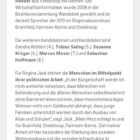
Heeder
aus Steilshoop ins Rennen. Der
Wirtschaftsinformatiker wurde 2008 in die
Bezirksversammlung Wandsbek gewählt und ist
derzeit Sprecher der SPD im Regionalausschuss
Bramfeld, Farmsen-Berne und Steilshoop.
Die weiteren Kandidatinnen und Kandidaten sind
Sandra Wohlert (4.),
Tobias Saling
(5.),
Susanne
Kröger
(6.),
Marcus Moser
(7.) und
Sebastian
Hoffmann
(8.).
Für Regina Jäck stehen die
Menschen im Mittelpunkt
ihrer politischen Arbeit
: „In der Bürgerschaft werde ich
mich weiterhin einsetzen, dass Menschen mit
Behinderung und die älteren Menschen selbstbestimmt
ohne Barrieren leben können, dass menschenwürdiges
Wohnen nicht vom Geldbeutel abhängt, dass junge
Familien unterstützt werden durch den Ausbau von
Kitas und Schulen“, sagt Jäck. „Mein Herz schlägt in und
für Bramfeld, Steilshoop, Farmsen-Berne. Ziel meiner
Arbeit ist hier besonders die Stärkung des sozialen
Wohnungsbaus mit der sozialen Infrastruktur in