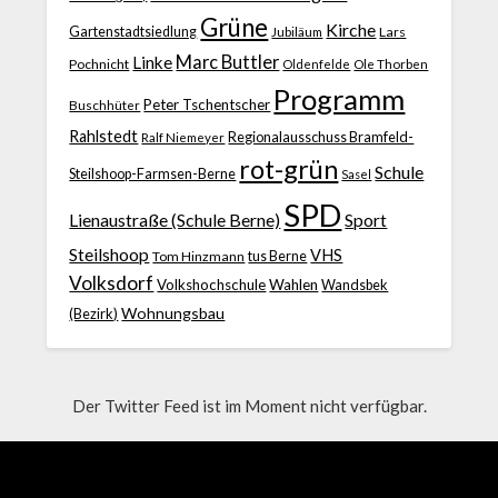
Grüne
Kirche
Gartenstadtsiedlung
Jubiläum
Lars
Marc Buttler
Linke
Pochnicht
Ole Thorben
Oldenfelde
Programm
Peter Tschentscher
Buschhüter
Rahlstedt
Regionalausschuss Bramfeld-
Ralf Niemeyer
rot-grün
Schule
Steilshoop-Farmsen-Berne
Sasel
SPD
Lienaustraße (Schule Berne)
Sport
Steilshoop
VHS
Tom Hinzmann
tus Berne
Volksdorf
Volkshochschule
Wahlen
Wandsbek
Wohnungsbau
(Bezirk)
Der Twitter Feed ist im Moment nicht verfügbar.