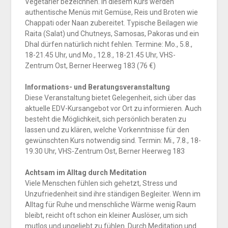
Vegetarier bezeichnen. In diesem Kurs werden
authentische Menüs mit Gemüse, Reis und Broten wie
Chappati oder Naan zubereitet. Typische Beilagen wie
Raita (Salat) und Chutneys, Samosas, Pakoras und ein
Dhal dürfen natürlich nicht fehlen. Termine: Mo., 5.8.,
18-21.45 Uhr, und Mo., 12.8., 18-21.45 Uhr, VHS-
Zentrum Ost, Berner Heerweg 183 (76 €)
Informations- und Beratungsveranstaltung
Diese Veranstaltung bietet Gelegenheit, sich über das
aktuelle EDV-Kursangebot vor Ort zu informieren. Auch
besteht die Möglichkeit, sich persönlich beraten zu
lassen und zu klären, welche Vorkenntnisse für den
gewünschten Kurs notwendig sind. Termin: Mi., 7.8., 18-
19.30 Uhr, VHS-Zentrum Ost, Berner Heerweg 183
Achtsam im Alltag durch Meditation
Viele Menschen fühlen sich gehetzt, Stress und
Unzufriedenheit sind ihre ständigen Begleiter. Wenn im
Alltag für Ruhe und menschliche Wärme wenig Raum
bleibt, reicht oft schon ein kleiner Auslöser, um sich
mutlos und ungeliebt zu fühlen. Durch Meditation und