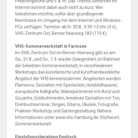
Preisvergleiche und v. a. m. Das Thema Sicherheit im
Internet kommt dabei auch nicht zu kurz. Wer
teilnehmen möchte, sollte über grundlegende
Kenntnisse im Umgang mit dem Internet und Windows-
PCs verfügen. Termine: ab Fr. 30.8., 9.30-13 Uhr (4 x),
VHS-Zentrum Ost, Berner Heerweg 183 (110 €)
VHS-Sommerwerkstatt in Farmsen
Im VHS-Zentrum Ost im Berner Heerweg gibt es am
Sa., 31.8., und So., 1.9. wieder Gelegenheit, im Rahmen
der beliebten Sommerwerkstatt, in verschiedenen
Workshops das künstlerische und kunsthandwerkliche
Angebot der VHS kennenzulernen. Angeboten werden
Flamenco, Gestalten mit Speckstein, Holzbildhauerei,
europäische Kalligrafie, Malexperimente mit Acryl und
Gouache, Goldschmieden, kreatives Gestalten mit Ton,
Drehbuchseminar, Singen, Gitarre, Ukulele, Fotografie,
Pralinen-Workshop und Gartengestaltung. Nähere
Informationen unter www.vhs-hamburg.de, Stichwort:
Sommerwerkstatt.
Einstufungsberatung Englisch