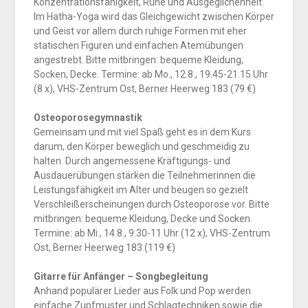
Konzentrationsfähigkeit, Ruhe und Ausgeglichenheit.
Im Hatha-Yoga wird das Gleichgewicht zwischen Körper
und Geist vor allem durch ruhige Formen mit eher
statischen Figuren und einfachen Atemübungen
angestrebt. Bitte mitbringen: bequeme Kleidung,
Socken, Decke. Termine: ab Mo., 12.8., 19.45-21.15 Uhr
(8 x), VHS-Zentrum Ost, Berner Heerweg 183 (79 €)
Osteoporosegymnastik
Gemeinsam und mit viel Spaß geht es in dem Kurs
darum, den Körper beweglich und geschmeidig zu
halten. Durch angemessene Kräftigungs- und
Ausdauerübungen stärken die Teilnehmerinnen die
Leistungsfähigkeit im Alter und beugen so gezielt
Verschleißerscheinungen durch Osteoporose vor. Bitte
mitbringen: bequeme Kleidung, Decke und Socken.
Termine: ab Mi., 14.8., 9.30-11 Uhr (12 x), VHS-Zentrum
Ost, Berner Heerweg 183 (119 €)
Gitarre für Anfänger – Songbegleitung
Anhand populärer Lieder aus Folk und Pop werden
einfache Zupfmuster und Schlagtechniken sowie die