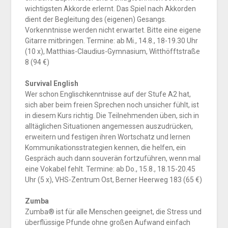
wichtigsten Akkorde erlernt. Das Spiel nach Akkorden
dient der Begleitung des (eigenen) Gesangs.
Vorkenntnisse werden nicht erwartet. Bitte eine eigene
Gitarre mitbringen. Termine: ab Mi., 14.8., 18-19.30 Uhr
(10 x), Matthias-Claudius-Gymnasium, Witthöfftstraße
8 (94 €)
Survival English
Wer schon Englischkenntnisse auf der Stufe A2 hat,
sich aber beim freien Sprechen noch unsicher fühlt, ist
in diesem Kurs richtig. Die Teilnehmenden üben, sich in
alltäglichen Situationen angemessen auszudrücken,
erweitern und festigen ihren Wortschatz und lernen
Kommunikationsstrategien kennen, die helfen, ein
Gespräch auch dann souverän fortzuführen, wenn mal
eine Vokabel fehlt. Termine: ab Do., 15.8., 18.15-20.45
Uhr (5 x), VHS-Zentrum Ost, Berner Heerweg 183 (65 €)
Zumba
Zumba® ist für alle Menschen geeignet, die Stress und
überflüssige Pfunde ohne großen Aufwand einfach