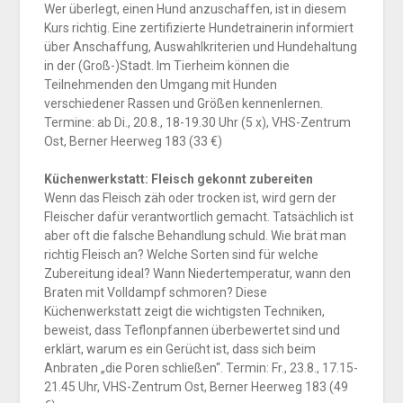
Wer überlegt, einen Hund anzuschaffen, ist in diesem
Kurs richtig. Eine zertifizierte Hundetrainerin informiert
über Anschaffung, Auswahlkriterien und Hundehaltung
in der (Groß-)Stadt. Im Tierheim können die
Teilnehmenden den Umgang mit Hunden
verschiedener Rassen und Größen kennenlernen.
Termine: ab Di., 20.8., 18-19.30 Uhr (5 x), VHS-Zentrum
Ost, Berner Heerweg 183 (33 €)
Küchenwerkstatt: Fleisch gekonnt zubereiten
Wenn das Fleisch zäh oder trocken ist, wird gern der
Fleischer dafür verantwortlich gemacht. Tatsächlich ist
aber oft die falsche Behandlung schuld. Wie brät man
richtig Fleisch an? Welche Sorten sind für welche
Zubereitung ideal? Wann Niedertemperatur, wann den
Braten mit Volldampf schmoren? Diese
Küchenwerkstatt zeigt die wichtigsten Techniken,
beweist, dass Teflonpfannen überbewertet sind und
erklärt, warum es ein Gerücht ist, dass sich beim
Anbraten „die Poren schließen“. Termin: Fr., 23.8., 17.15-
21.45 Uhr, VHS-Zentrum Ost, Berner Heerweg 183 (49