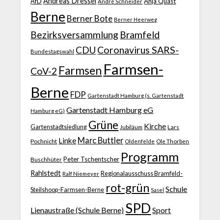
Andreas Dressel
AfD
Anja Quast
André Schneider
Berne
Berner Bote
Berner Heerweg
Bezirksversammlung
Bramfeld
CDU
Coronavirus SARS-
Bundestagswahl
Farmsen-
Farmsen
CoV-2
Berne
FDP
Gartenstadt Hamburg (s. Gartenstadt
Gartenstadt Hamburg eG
Hamburg eG)
Grüne
Kirche
Gartenstadtsiedlung
Jubiläum
Lars
Marc Buttler
Linke
Pochnicht
Ole Thorben
Oldenfelde
Programm
Peter Tschentscher
Buschhüter
Rahlstedt
Regionalausschuss Bramfeld-
Ralf Niemeyer
rot-grün
Schule
Steilshoop-Farmsen-Berne
Sasel
SPD
Lienaustraße (Schule Berne)
Sport