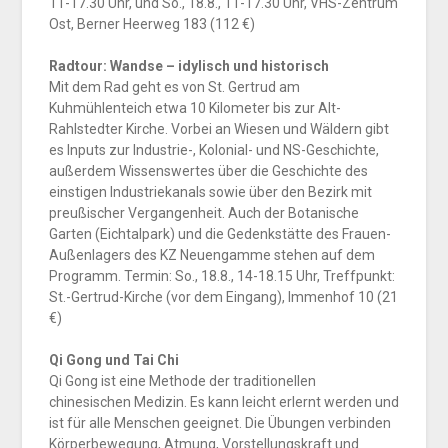
11-17.30 Uhr, und So., 18.8., 11-17.30 Uhr, VHS-Zentrum
Ost, Berner Heerweg 183 (112 €)
Radtour: Wandse – idylisch und historisch
Mit dem Rad geht es von St. Gertrud am
Kuhmühlenteich etwa 10 Kilometer bis zur Alt-
Rahlstedter Kirche. Vorbei an Wiesen und Wäldern gibt
es Inputs zur Industrie-, Kolonial- und NS-Geschichte,
außerdem Wissenswertes über die Geschichte des
einstigen Industriekanals sowie über den Bezirk mit
preußischer Vergangenheit. Auch der Botanische
Garten (Eichtalpark) und die Gedenkstätte des Frauen-
Außenlagers des KZ Neuengamme stehen auf dem
Programm. Termin: So., 18.8., 14-18.15 Uhr, Treffpunkt:
St.-Gertrud-Kirche (vor dem Eingang), Immenhof 10 (21
€)
Qi Gong und Tai Chi
Qi Gong ist eine Methode der traditionellen
chinesischen Medizin. Es kann leicht erlernt werden und
ist für alle Menschen geeignet. Die Übungen verbinden
Körperbewegung, Atmung, Vorstellungskraft und