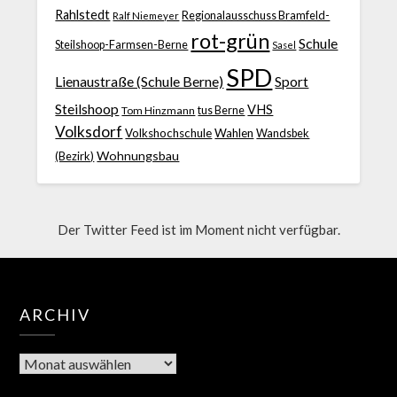
Rahlstedt
Regionalausschuss Bramfeld-
Ralf Niemeyer
rot-grün
Schule
Steilshoop-Farmsen-Berne
Sasel
SPD
Lienaustraße (Schule Berne)
Sport
Steilshoop
VHS
Tom Hinzmann
tus Berne
Volksdorf
Volkshochschule
Wahlen
Wandsbek
Wohnungsbau
(Bezirk)
Der Twitter Feed ist im Moment nicht verfügbar.
ARCHIV