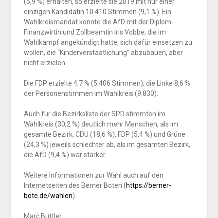
(5,9 %) erhalten, so erzielte sie 2019 mit nur einer
einzigen Kandidatin 10.410 Stimmen (9,1 %). Ein
Wahlkreismandat konnte die AfD mit der Diplom-
Finanzwirtin und Zollbeamtin Iris Vobbe, die im
Wahlkampf angekündigt hatte, sich dafür einsetzen zu
wollen, die “Kinderverstaatlichung” abzubauen, aber
nicht erzielen.
Die FDP erzielte 4,7 % (5.406 Stimmen), die Linke 8,6 %
der Personenstimmen im Wahlkreis (9.830).
Auch für die Bezirksliste der SPD stimmten im
Wahlkreis (30,2 %) deutlich mehr Menschen, als im
gesamte Bezirk, CDU (18,6 %), FDP (5,4 %) und Grüne
(24,3 %) jeweils schlechter ab, als im gesamten Bezirk,
die AfD (9,4 %) war stärker.
Weitere Informationen zur Wahl auch auf den
Internetseiten des Berner Boten (
https://berner-
bote.de/wahlen
).
Marc Buttler