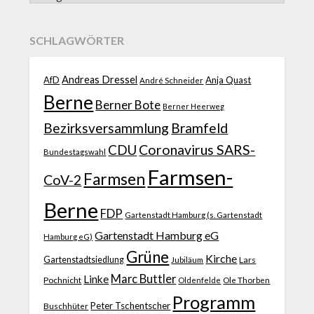
SCHLAGWÖRTER
Andreas Dressel
AfD
Anja Quast
André Schneider
Berne
Berner Bote
Berner Heerweg
Bezirksversammlung
Bramfeld
CDU
Coronavirus SARS-
Bundestagswahl
Farmsen-
Farmsen
CoV-2
Berne
FDP
Gartenstadt Hamburg (s. Gartenstadt
Gartenstadt Hamburg eG
Hamburg eG)
Grüne
Kirche
Gartenstadtsiedlung
Jubiläum
Lars
Marc Buttler
Linke
Pochnicht
Ole Thorben
Oldenfelde
Programm
Peter Tschentscher
Buschhüter