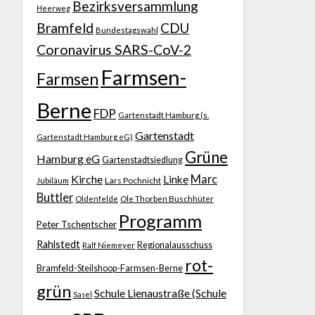
Bezirksversammlung
Heerweg
Bramfeld
CDU
Bundestagswahl
Coronavirus SARS-CoV-2
Farmsen-
Farmsen
Berne
FDP
Gartenstadt Hamburg (s.
Gartenstadt
Gartenstadt Hamburg eG)
Grüne
Hamburg eG
Gartenstadtsiedlung
Kirche
Marc
Linke
Jubiläum
Lars Pochnicht
Buttler
Ole Thorben Buschhüter
Oldenfelde
Programm
Peter Tschentscher
Rahlstedt
Regionalausschuss
Ralf Niemeyer
rot-
Bramfeld-Steilshoop-Farmsen-Berne
grün
Schule Lienaustraße (Schule
Sasel