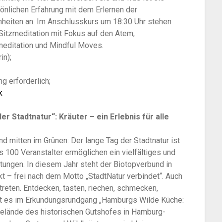
sönlichen Erfahrung mit dem Erlernen der
nheiten an. Im Anschlusskurs um 18:30 Uhr stehen
Sitzmeditation mit Fokus auf den Atem,
meditation und Mindful Moves.
in);
 erforderlich;
k
 Stadtnatur“: Kräuter – ein Erlebnis für alle
nd mitten im Grünen: Der lange Tag der Stadtnatur ist
 100 Veranstalter ermöglichen ein vielfältiges und
ungen. In diesem Jahr steht der Biotopverbund in
 – frei nach dem Motto „StadtNatur verbindet“. Auch
treten. Entdecken, tasten, riechen, schmecken,
eht es im Erkundungsrundgang „Hamburgs Wilde Küche:
m Gelände des historischen Gutshofes in Hamburg-