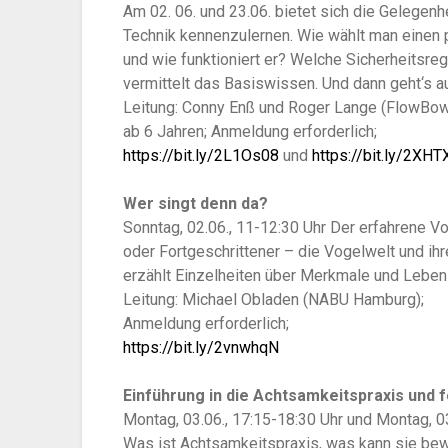
Am 02. 06. und 23.06. bietet sich die Gelegenh
Technik kennenzulernen. Wie wählt man einen
und wie funktioniert er? Welche Sicherheitsr
vermittelt das Basiswissen. Und dann geht‘s a
Leitung: Conny Enß und Roger Lange (FlowBow
ab 6 Jahren; Anmeldung erforderlich;
https://bit.ly/2L1Os08
und
https://bit.ly/2XH
Wer singt denn da?
Sonntag, 02.06., 11-12:30 Uhr Der erfahrene V
oder Fortgeschrittener – die Vogelwelt und i
erzählt Einzelheiten über Merkmale und Lebe
Leitung: Michael Obladen (NABU Hamburg);
Anmeldung erforderlich;
https://bit.ly/2vnwhqN
Einführung in die Achtsamkeitspraxis und
Montag, 03.06., 17:15-18:30 Uhr und Montag, 0
Was ist Achtsamkeitspraxis, was kann sie bewir