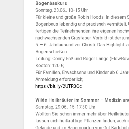
Bogenbaukurs
Sonntag, 23.06., 10-15 Uhr
Für kleine und große Robin Hoods: In diesem 
Bogenbaus lebendig und praxisnah vermittelt.
fertigen die Teilnehmenden ihre eigenen hoch
nachwachsenden Grasfaser. Vorbild ist der ju
5. – 6. Jahrtausend vor Christi. Das Highlight 
Bogenschießen.
Leitung: Conny Enß und Roger Lange (FlowBow
Kosten: 120 €;
Für Familien, Erwachsene und Kinder ab 6 Jahr
Anmeldung erforderlich;
https://bit. ly/2UTR3Oc
Wilde Heilkräuter im Sommer – Medizin un
Samstag, 29.06., 15-17:30 Uhr
Wollten Sie schon immer mehr über Heilkräut
lassen sich heilkräftige Pflanzen finden, auch
Gelände und im Bauerngarten von Gut Karlshöhe