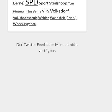
SPD
Berne)
Sport
Steilshoop
Tom
Volksdorf
VHS
Hinzmann
tus Berne
Volkshochschule
Wahlen
Wandsbek (Bezirk)
Wohnungsbau
Der Twitter Feed ist im Moment nicht
verfügbar.