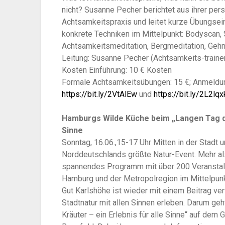
nicht? Susanne Pecher berichtet aus ihrer per
Achtsamkeitspraxis und leitet kurze Übungsei
konkrete Techniken im Mittelpunkt: Bodyscan, 
Achtsamkeitsmeditation, Bergmeditation, Geh
Leitung: Susanne Pecher (Achtsamkeits-trainer
Kosten Einführung: 10 € Kosten
Formale Achtsamkeitsübungen: 15 €; Anmeldung
https://bit.ly/2VtAlEw
und
https://bit.ly/2L2lqx
Hamburgs Wilde Küche beim „Langen Tag der
Sinne
Sonntag, 16.06.,15-17 Uhr Mitten in der Stadt u
Norddeutschlands größte Natur-Event. Mehr als
spannendes Programm mit über 200 Veranstalt
Hamburg und der Metropolregion im Mittelpunkt
Gut Karlshöhe ist wieder mit einem Beitrag ver
Stadtnatur mit allen Sinnen erleben. Darum g
Kräuter – ein Erlebnis für alle Sinne“ auf de