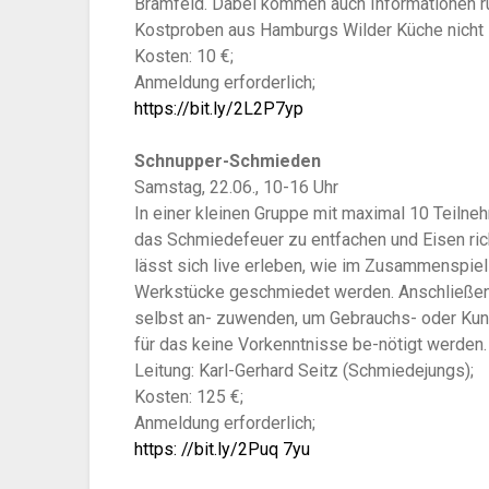
Bramfeld. Dabei kommen auch Informationen ru
Kostproben aus Hamburgs Wilder Küche nicht 
Kosten: 10 €;
Anmeldung erforderlich;
https://bit.ly/2L2P7yp
Schnupper-Schmieden
Samstag, 22.06., 10-16 Uhr
In einer kleinen Gruppe mit maximal 10 Teilne
das Schmiedefeuer zu entfachen und Eisen ri
lässt sich live erleben, wie im Zusammenspie
Werkstücke geschmiedet werden. Anschließend 
selbst an- zuwenden, um Gebrauchs- oder Kuns
für das keine Vorkenntnisse be-nötigt werden.
Leitung: Karl-Gerhard Seitz (Schmiedejungs);
Kosten: 125 €;
Anmeldung erforderlich;
https: //bit.ly/2Puq 7yu