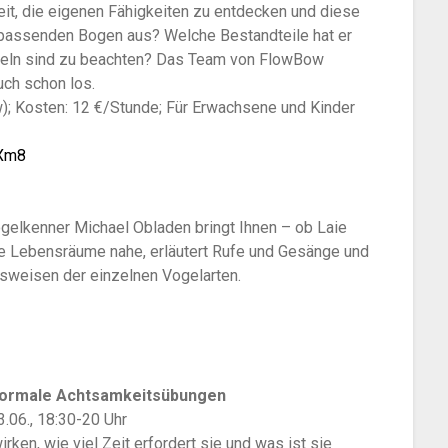
eit, die eigenen Fähigkeiten zu entdecken und diese
 passenden Bogen aus? Welche Bestandteile hat er
egeln sind zu beachten? Das Team von FlowBow
uch schon los.
); Kosten: 12 €/Stunde; Für Erwachsene und Kinder
TXm8
ogelkenner Michael Obladen bringt Ihnen – ob Laie
hre Lebensräume nahe, erläutert Rufe und Gesänge und
nsweisen der einzelnen Vogelarten.
 formale Achtsamkeitsübungen
3.06., 18:30-20 Uhr
ken, wie viel Zeit erfordert sie und was ist sie