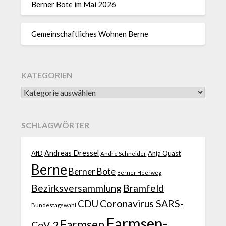
Berner Bote im Mai 2026
Gemeinschaftliches Wohnen Berne
KATEGORIEN
SCHLAGWÖRTER
Andreas Dressel
AfD
Anja Quast
André Schneider
Berne
Berner Bote
Berner Heerweg
Bezirksversammlung
Bramfeld
CDU
Coronavirus SARS-
Bundestagswahl
Farmsen-
Farmsen
CoV-2