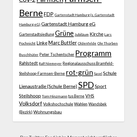
Berne
FDP
Gartenstadt Hamburg (s. Gartenstadt
Gartenstadt Hamburg eG
Hamburg eG)
Grüne
Kirche
Gartenstadtsiedlung
Jubiläum
Lars
Marc Buttler
Linke
Pochnicht
Ole Thorben
Oldenfelde
Programm
Peter Tschentscher
Buschhüter
Rahlstedt
Regionalausschuss Bramfeld-
Ralf Niemeyer
rot-grün
Schule
Steilshoop-Farmsen-Berne
Sasel
SPD
Lienaustraße (Schule Berne)
Sport
Steilshoop
VHS
Tom Hinzmann
tus Berne
Volksdorf
Volkshochschule
Wahlen
Wandsbek
Wohnungsbau
(Bezirk)