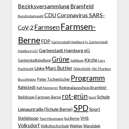
Bezirksversammlung
Bramfeld
CDU
Coronavirus SARS-
Bundestagswahl
Farmsen-
Farmsen
CoV-2
Berne
FDP
Gartenstadt Hamburg (s. Gartenstadt
Gartenstadt Hamburg eG
Hamburg eG)
Grüne
Kirche
Gartenstadtsiedlung
Jubiläum
Lars
Marc Buttler
Linke
Pochnicht
Ole Thorben
Oldenfelde
Programm
Peter Tschentscher
Buschhüter
Rahlstedt
Regionalausschuss Bramfeld-
Ralf Niemeyer
rot-grün
Schule
Steilshoop-Farmsen-Berne
Sasel
SPD
Lienaustraße (Schule Berne)
Sport
Steilshoop
VHS
Tom Hinzmann
tus Berne
Volksdorf
Volkshochschule
Wahlen
Wandsbek