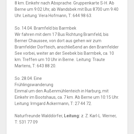
8 km. Einkehr nach Absprache. Gruppenkarte S-H. Ab
Berne um 9:02 Uhr, ab Wandsbek mit Bus 8700 um 9:40
Uhr. Leitung: Vera Hofmann, T: 644 98 63.
So. 14.04. Bramfeld bis Barmbek
Wir fahren mit dem 17 Bus Richtung Bramfeld, bis
Berner Chaussee, von dort aus gehen wir zum
Bramfelder Dorfteich, anschließend an den Bramfelder
See vorbei, weiter an der Seebek bis Barmbek, ca. 10
km. Treffen um 10 Uhr in Berne. Leitung: Traute
Martens, T: 643 88 20.
So. 28.04. Eine
Frühlingswanderung
Einmal um den Außenmühlenteich in Harburg, mit
Einkehr im Bootshaus, ca. 7 km. Ab Berne um 10:15 Uhr.
Leitung: Irmgard Ackermann, T: 27 44 72.
Naturfreunde Walddörfer,
Leitung:
z. Z. Karl-L. Werner,
T: 531 77 09