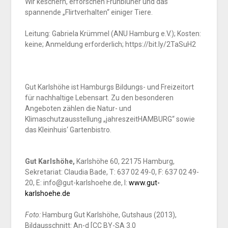
Wir keschern, erforschen Frühblüher und das
spannende „Flirtverhalten“ einiger Tiere.
Leitung: Gabriela Krümmel (ANU Hamburg e.V.); Kosten:
keine; Anmeldung erforderlich; https://bit.ly/2TaSuH2
Gut Karlshöhe ist Hamburgs Bildungs- und Freizeitort
für nachhaltige Lebensart. Zu den besonderen
Angeboten zählen die Natur- und
Klimaschutzausstellung „jahreszeitHAMBURG“ sowie
das Kleinhuis‘ Gartenbistro.
Gut Karlshöhe,
Karlshöhe 60, 22175 Hamburg,
Sekretariat: Claudia Bade, T: 637 02 49-0, F: 637 02 49-
20, E: info@gut-karlshoehe.de, I:
www.gut-
karlshoehe.de
Foto:
Hamburg Gut Karlshöhe, Gutshaus (2013),
Bildausschnitt: An-d [CC BY-SA 3.0