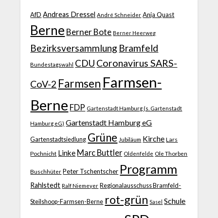
Andreas Dressel
AfD
Anja Quast
André Schneider
Berne
Berner Bote
Berner Heerweg
Bezirksversammlung
Bramfeld
CDU
Coronavirus SARS-
Bundestagswahl
Farmsen-
Farmsen
CoV-2
Berne
FDP
Gartenstadt Hamburg (s. Gartenstadt
Gartenstadt Hamburg eG
Hamburg eG)
Grüne
Kirche
Gartenstadtsiedlung
Jubiläum
Lars
Marc Buttler
Linke
Pochnicht
Ole Thorben
Oldenfelde
Programm
Peter Tschentscher
Buschhüter
Rahlstedt
Regionalausschuss Bramfeld-
Ralf Niemeyer
rot-grün
Schule
Steilshoop-Farmsen-Berne
Sasel