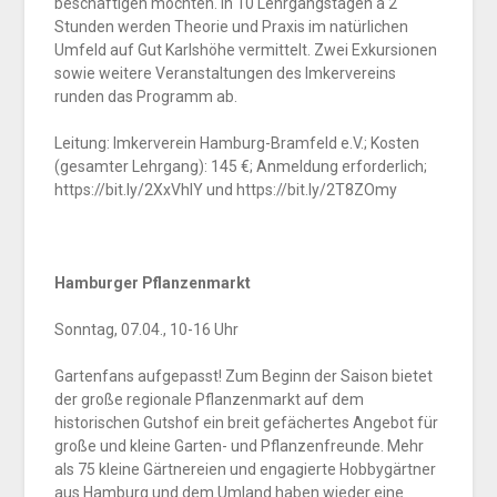
beschäftigen möchten. In 10 Lehrgangstagen á 2
Stunden werden Theorie und Praxis im natürlichen
Umfeld auf Gut Karlshöhe vermittelt. Zwei Exkursionen
sowie weitere Veranstaltungen des Imkervereins
runden das Programm ab.
Leitung: Imkerverein Hamburg-Bramfeld e.V.; Kosten
(gesamter Lehrgang): 145 €; Anmeldung erforderlich;
https://bit.ly/2XxVhIY und https://bit.ly/2T8ZOmy
Hamburger Pflanzenmarkt
Sonntag, 07.04., 10-16 Uhr
Gartenfans aufgepasst! Zum Beginn der Saison bietet
der große regionale Pflanzenmarkt auf dem
historischen Gutshof ein breit gefächertes Angebot für
große und kleine Garten- und Pflanzenfreunde. Mehr
als 75 kleine Gärtnereien und engagierte Hobbygärtner
aus Hamburg und dem Umland haben wieder eine