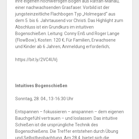
ihre eigenen hochwertigen Bögen aus Rattan-Manau,
einer nachwachsenden Grasfaser. Vorbild ist der
jungsteinzeitliche Flachbogen Typ „Holmegard“ aus
dem 5. bis 6. Jahrtausend vor Christi. Das Highlight zum
Abschluss ist ein Grundkurs im intuitiven
Bogenschießen. Leitung: Conny Enß und Roger Lange
(FlowBow); Kosten: 120 €; Für Familien, Erwachsene
und Kinder ab 6 Jahren; Anmeldung erforderlich;
https://bit.ly/2VC4UVj
Intuitives Bogenschießen
Sonntag, 28. 04., 13-16:30 Uhr
Entspannen – fokussieren – anspannen – dem eigenen
Bauchgefühl vertrauen – und loslassen. Das intuitive
Schießen ist die ursprüngliche Technik des
Bogenschießens. Die Treffer entstehen durch Übung
und Selbstbeobachtung. Am 28.4. bietet sich die