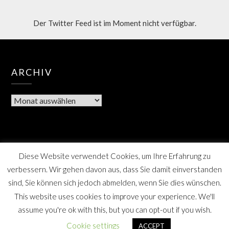
Der Twitter Feed ist im Moment nicht verfügbar.
ARCHIV
Diese Website verwendet Cookies, um Ihre Erfahrung zu
verbessern. Wir gehen davon aus, dass Sie damit einverstanden
sind, Sie können sich jedoch abmelden, wenn Sie dies wünschen.
This website uses cookies to improve your experience. We'll
assume you're ok with this, but you can opt-out if you wish.
Berner Bote, die Monatszeitschrift für Farmsen-Berne
Cookie settings
ACCEPT
und Umgebung, SPD Distrikt Berne, Hamburg