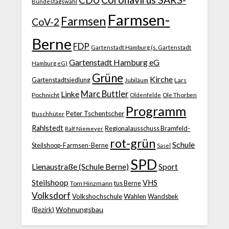
Bundestagswahl
Farmsen-
Farmsen
CoV-2
Berne
FDP
Gartenstadt Hamburg (s. Gartenstadt
Gartenstadt Hamburg eG
Hamburg eG)
Grüne
Kirche
Gartenstadtsiedlung
Jubiläum
Lars
Marc Buttler
Linke
Pochnicht
Ole Thorben
Oldenfelde
Programm
Peter Tschentscher
Buschhüter
Rahlstedt
Regionalausschuss Bramfeld-
Ralf Niemeyer
rot-grün
Schule
Steilshoop-Farmsen-Berne
Sasel
SPD
Lienaustraße (Schule Berne)
Sport
Steilshoop
VHS
Tom Hinzmann
tus Berne
Volksdorf
Volkshochschule
Wahlen
Wandsbek
Wohnungsbau
(Bezirk)