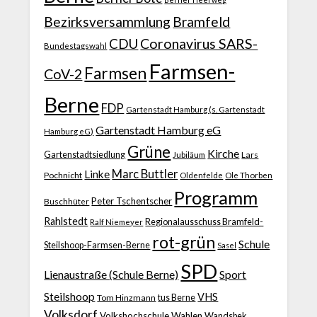
Bezirksversammlung
Bramfeld
CDU
Coronavirus SARS-
Bundestagswahl
Farmsen-
Farmsen
CoV-2
Berne
FDP
Gartenstadt Hamburg (s. Gartenstadt
Gartenstadt Hamburg eG
Hamburg eG)
Grüne
Kirche
Gartenstadtsiedlung
Jubiläum
Lars
Marc Buttler
Linke
Pochnicht
Ole Thorben
Oldenfelde
Programm
Peter Tschentscher
Buschhüter
Rahlstedt
Regionalausschuss Bramfeld-
Ralf Niemeyer
rot-grün
Schule
Steilshoop-Farmsen-Berne
Sasel
SPD
Lienaustraße (Schule Berne)
Sport
Steilshoop
VHS
Tom Hinzmann
tus Berne
Volksdorf
Volkshochschule
Wahlen
Wandsbek