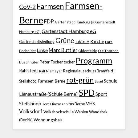
Farmsen-
Farmsen
CoV-2
Berne
FDP
Gartenstadt Hamburg (s. Gartenstadt
Gartenstadt Hamburg eG
Hamburg eG)
Grüne
Kirche
Gartenstadtsiedlung
Jubiläum
Lars
Marc Buttler
Linke
Pochnicht
Ole Thorben
Oldenfelde
Programm
Peter Tschentscher
Buschhüter
Rahlstedt
Regionalausschuss Bramfeld-
Ralf Niemeyer
rot-grün
Schule
Steilshoop-Farmsen-Berne
Sasel
SPD
Lienaustraße (Schule Berne)
Sport
Steilshoop
VHS
Tom Hinzmann
tus Berne
Volksdorf
Volkshochschule
Wahlen
Wandsbek
Wohnungsbau
(Bezirk)