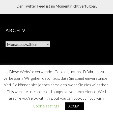
Der Twitter Feed ist im Moment nicht verfügbar.
ARCHIV
Diese Website verwendet Cookies, um Ihre Erfahrung zu
verbessern. Wir gehen davon aus, dass Sie damit einverstanden
sind, Sie können sich jedoch abmelden, wenn Sie dies wünschen.
This website uses cookies to improve your experience. We'll
assume you're ok with this, but you can opt-out if you wish.
Berner Bote, die Monatszeitschrift für Farmsen-Berne
Cookie settings
ACCEPT
und Umgebung, SPD Distrikt Berne, Hamburg