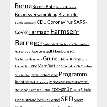
Berne
Berner Bote
Berner Heerweg
Bezirksversammlung
Bramfeld
CDU
Coronavirus SARS-
Bundestagswahl
Farmsen-
Farmsen
CoV-2
Berne
FDP
Gartenstadt Hamburg (s. Gartenstadt
Gartenstadt Hamburg eG
Hamburg eG)
Grüne
Kirche
Gartenstadtsiedlung
Jubiläum
Lars
Marc Buttler
Linke
Pochnicht
Ole Thorben
Oldenfelde
Programm
Peter Tschentscher
Buschhüter
Rahlstedt
Regionalausschuss Bramfeld-
Ralf Niemeyer
rot-grün
Schule
Steilshoop-Farmsen-Berne
Sasel
SPD
Lienaustraße (Schule Berne)
Sport