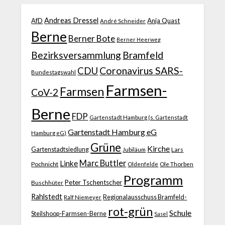
Andreas Dressel
AfD
Anja Quast
André Schneider
Berne
Berner Bote
Berner Heerweg
Bezirksversammlung
Bramfeld
CDU
Coronavirus SARS-
Bundestagswahl
Farmsen-
Farmsen
CoV-2
Berne
FDP
Gartenstadt Hamburg (s. Gartenstadt
Gartenstadt Hamburg eG
Hamburg eG)
Grüne
Kirche
Gartenstadtsiedlung
Jubiläum
Lars
Marc Buttler
Linke
Pochnicht
Ole Thorben
Oldenfelde
Programm
Peter Tschentscher
Buschhüter
Rahlstedt
Regionalausschuss Bramfeld-
Ralf Niemeyer
rot-grün
Schule
Steilshoop-Farmsen-Berne
Sasel