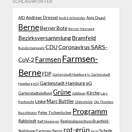
SCHLAGWÖRTER
Andreas Dressel
AfD
Anja Quast
André Schneider
Berne
Berner Bote
Berner Heerweg
Bezirksversammlung
Bramfeld
CDU
Coronavirus SARS-
Bundestagswahl
Farmsen-
Farmsen
CoV-2
Berne
FDP
Gartenstadt Hamburg (s. Gartenstadt
Gartenstadt Hamburg eG
Hamburg eG)
Grüne
Kirche
Gartenstadtsiedlung
Jubiläum
Lars
Marc Buttler
Linke
Pochnicht
Ole Thorben
Oldenfelde
Programm
Peter Tschentscher
Buschhüter
Rahlstedt
Regionalausschuss Bramfeld-
Ralf Niemeyer
rot-grün
Schule
Steilshoop-Farmsen-Berne
Sasel