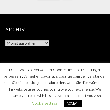
ARCHIV
Diese Website verwendet Cookies, um Ihre Erfahrung zu
verbessern. Wir gehen davon aus, dass Sie damit einverstanden
sind, Sie können sich jedoch abmelden, wenn Sie dies wünschen.
This website uses cookies to improve your experience. We'll
assume you're ok with this, but you can opt-out if you wish.
Berner Bote, die Monatszeitschrift für Farmsen-Berne
Cookie settings
ACCEPT
und Umgebung, SPD Distrikt Berne, Hamburg