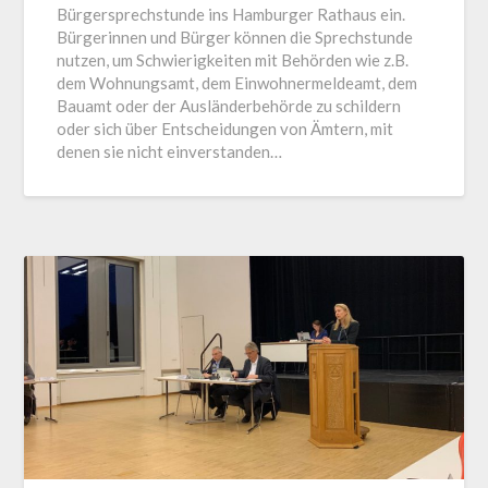
Bürgersprechstunde ins Hamburger Rathaus ein.
Bürgerinnen und Bürger können die Sprechstunde
nutzen, um Schwierigkeiten mit Behörden wie z.B.
dem Wohnungsamt, dem Einwohnermeldeamt, dem
Bauamt oder der Ausländerbehörde zu schildern
oder sich über Entscheidungen von Ämtern, mit
denen sie nicht einverstanden…