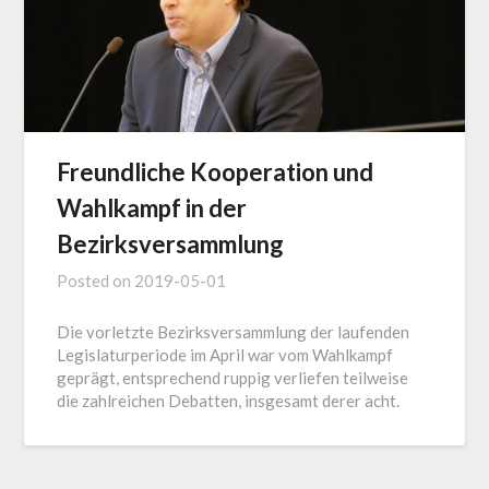
Freundliche Kooperation und
Wahlkampf in der
Bezirksversammlung
Posted on
2019-05-01
Die vorletzte Bezirksversammlung der laufenden
Legislaturperiode im April war vom Wahlkampf
geprägt, entsprechend ruppig verliefen teilweise
die zahlreichen Debatten, insgesamt derer acht.