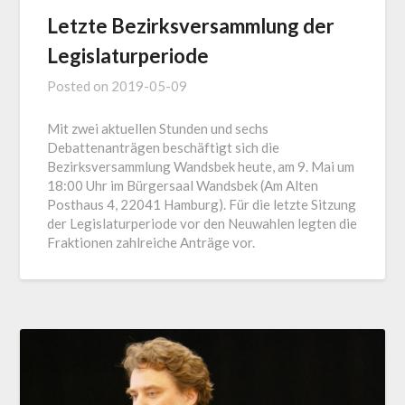
Letzte Bezirksversammlung der
Legislaturperiode
Posted on
2019-05-09
Mit zwei aktuellen Stunden und sechs
Debattenanträgen beschäftigt sich die
Bezirksversammlung Wandsbek heute, am 9. Mai um
18:00 Uhr im Bürgersaal Wandsbek (Am Alten
Posthaus 4, 22041 Hamburg). Für die letzte Sitzung
der Legislaturperiode vor den Neuwahlen legten die
Fraktionen zahlreiche Anträge vor.