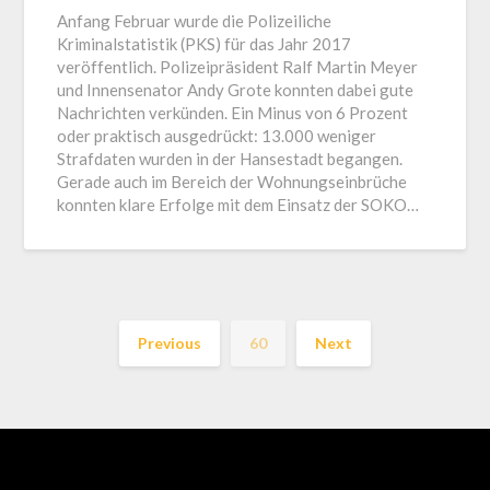
Anfang Februar wurde die Polizeiliche
Kriminalstatistik (PKS) für das Jahr 2017
veröffentlich. Polizeipräsident Ralf Martin Meyer
und Innensenator Andy Grote konnten dabei gute
Nachrichten verkünden. Ein Minus von 6 Prozent
oder praktisch ausgedrückt: 13.000 weniger
Strafdaten wurden in der Hansestadt begangen.
Gerade auch im Bereich der Wohnungseinbrüche
konnten klare Erfolge mit dem Einsatz der SOKO…
Previous
60
Next