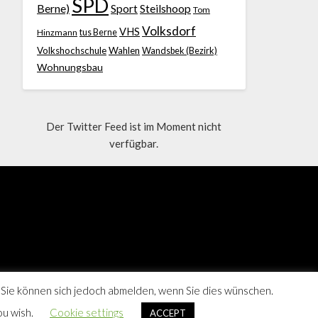
SPD
Berne)
Sport
Steilshoop
Tom
Volksdorf
VHS
Hinzmann
tus Berne
Volkshochschule
Wahlen
Wandsbek (Bezirk)
Wohnungsbau
Der Twitter Feed ist im Moment nicht
verfügbar.
 Sie können sich jedoch abmelden, wenn Sie dies wünschen.
ou wish.
Cookie settings
ACCEPT
Berne, Hamburg