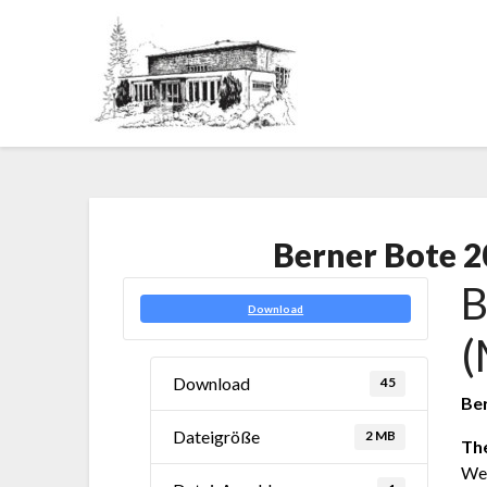
Berner Bote 2
B
Download
(
Download
45
Be
Dateigröße
2 MB
The
Wet