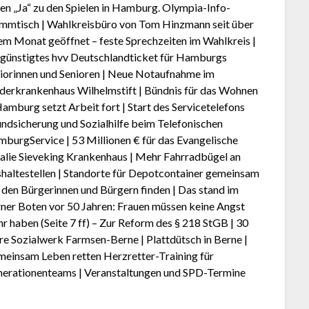
en „Ja“ zu den Spielen in Hamburg. Olympia-Info-
mmtisch | Wahlkreisbüro von Tom Hinzmann seit über
em Monat geöffnet – feste Sprechzeiten im Wahlkreis |
günstigtes hvv Deutschlandticket für Hamburgs
iorinnen und Senioren | Neue Notaufnahme im
derkrankenhaus Wilhelmstift | Bündnis für das Wohnen
Hamburg setzt Arbeit fort | Start des Servicetelefons
ndsicherung und Sozialhilfe beim Telefonischen
burgService | 53 Millionen € für das Evangelische
lie Sieveking Krankenhaus | Mehr Fahrradbügel an
haltestellen | Standorte für Depotcontainer gemeinsam
 den Bürgerinnen und Bürgern finden | Das stand im
ner Boten vor 50 Jahren: Frauen müssen keine Angst
r haben (Seite 7 ff) – Zur Reform des § 218 StGB | 30
re Sozialwerk Farmsen-Berne | Plattdütsch in Berne |
einsam Leben retten Herzretter-Training für
erationenteams | Veranstaltungen und SPD-Termine