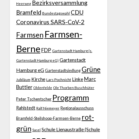
Bezirksversammlung
Heerweg
Bramfeld
CDU
Bundestagswahl
Coronavirus SARS-CoV-2
Farmsen-
Farmsen
Berne
FDP
Gartenstadt Hamburg (s.
Gartenstadt
Gartenstadt Hamburg eG)
Grüne
Hamburg eG
Gartenstadtsiedlung
Kirche
Marc
Linke
Jubiläum
Lars Pochnicht
Buttler
Ole Thorben Buschhüter
Oldenfelde
Programm
Peter Tschentscher
Rahlstedt
Regionalausschuss
Ralf Niemeyer
rot-
Bramfeld-Steilshoop-Farmsen-Berne
grün
Schule Lienaustraße (Schule
Sasel