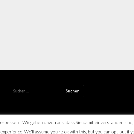
rbessern. Wir gehen davon aus, dass Sie damit einverstanden sind,
xperience. We'll assume you're ok with this, but you can opt-out if y
die Monatszeitschrift für Farmsen-Berne und Umgebung, SPD Distrikt 