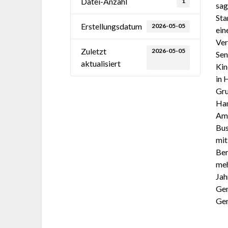
Datei-Anzahl
1
sag
Sta
Erstellungsdatum
2026-05-05
ein
Ver
Zuletzt
2026-05-05
Sen
aktualisiert
Kin
in 
Gru
Ham
Ama
Bus
mit
Ber
meh
Jah
Gem
Gen