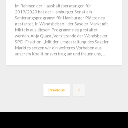
Im Rahmen der Haushaltsberatungen für
2019/2020 hat der Hamburger Senat ein
Sanierungsprogramm für Hamburger Plätze neu
gestartet. In Wandsbek soll der Saseler Markt mit
Mitteln aus diesem Programm neu gestaltet
werden. Anja Quast, Vorsitzende der Wandsbeker
SPD-Fraktion: „Mit der Umgestaltung des Saseler
Marktes setzen wir ein weiteres Vorhaben aus
unserem Koalitionsvertrag um und freuen uns,…
Previous
2