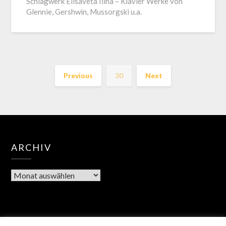
Schlagwerk Elisaveta Ilina – Klavier Werke von
Glennie, Gershwin, Mussorgski u.a.
Previous
30
Next
ARCHIV