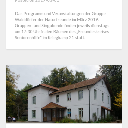
Posted on
2019-03-01
Das Programm und Veranstaltungen der Gruppe
Walddörfer der Naturfreunde im März 2019.
Gruppen- und Singabende finden jeweils dienstags
um 17:30 Uhr in den Räumen des „Freundeskreises
Seniorenhilfe“ im Kriegkamp 21 statt.