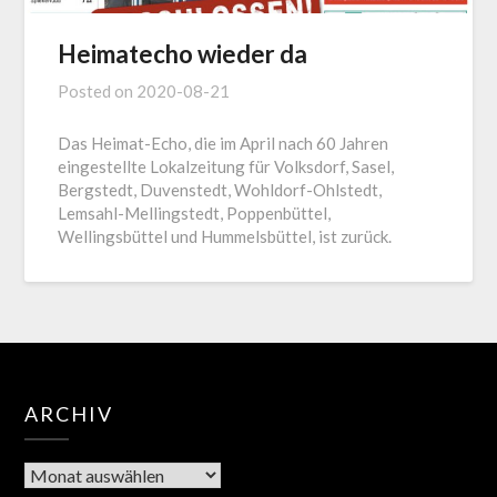
Heimatecho wieder da
Posted on
2020-08-21
Das Heimat-Echo, die im April nach 60 Jahren
eingestellte Lokalzeitung für Volksdorf, Sasel,
Bergstedt, Duvenstedt, Wohldorf-Ohlstedt,
Lemsahl-Mellingstedt, Poppenbüttel,
Wellingsbüttel und Hummelsbüttel, ist zurück.
ARCHIV