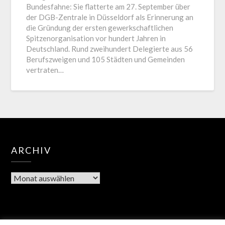
Bundesfahne: Sie flatterte am 27. September über
der DGB-Zentrale in Düsseldorf als Erinnerung an
die Gründung der ersten gewerkschaftlichen
Spitzenorganisation vor hundert Jahren in
Deutschland. Rund zweihundert Delegierte aus 56
Berufszweigen und 105 Städten und Gemeinden
vertraten…
ARCHIV