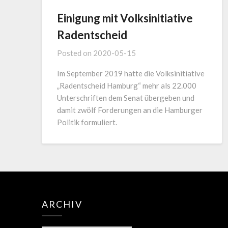
Einigung mit Volksinitiative
Radentscheid
Posted on
2020-05-15
Im September 2019 hatte die Volksinitiative
„Radentscheid Hamburg“ mehr als 22.000
Unterschriften dem Senat übergeben und
damit zwölf Forderungen an die Hamburger
Politik formuliert.
ARCHIV