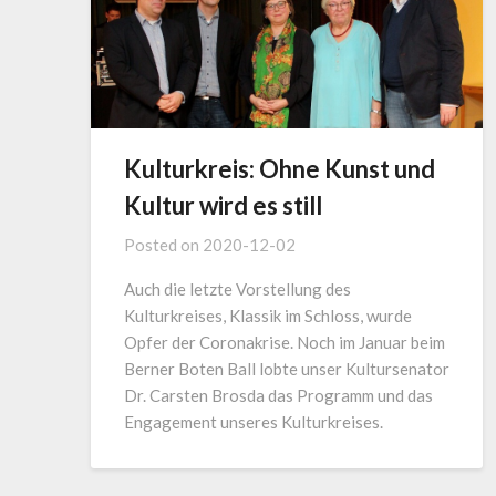
Kulturkreis: Ohne Kunst und
Kultur wird es still
Posted on
2020-12-02
Auch die letzte Vorstellung des
Kulturkreises, Klassik im Schloss, wurde
Opfer der Coronakrise. Noch im Januar beim
Berner Boten Ball lobte unser Kultursenator
Dr. Carsten Brosda das Programm und das
Engagement unseres Kulturkreises.