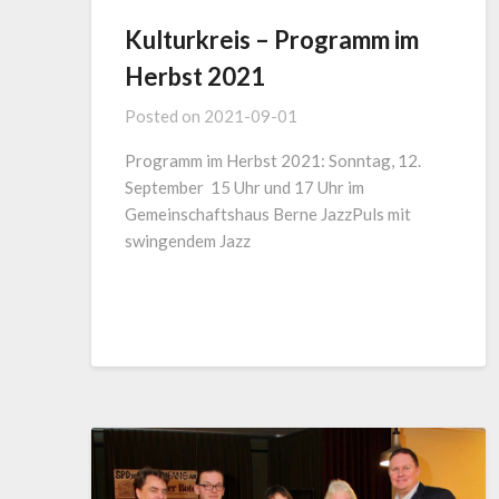
Kulturkreis – Programm im
Herbst 2021
Posted on
2021-09-01
Programm im Herbst 2021: Sonntag, 12.
September 15 Uhr und 17 Uhr im
Gemeinschaftshaus Berne JazzPuls mit
swingendem Jazz