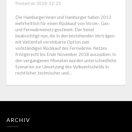
Posted on
2018-12-25
Die Hamburgerinnen und Hamburger haben 2013
mehrheitlich für einen Rückkauf von Strom-, Gas-
und Fernwärmenetz gestimmt. Der Senat
beabsichtigt nun, die in den bestehenden Verträgen
mit Vattenfall vereinbarte Option zum
vollständigen Rückkauf des Fernwärme-Netzes
fristgerecht bis Ende November 2018 auszuüben. In
den vergangenen Monaten wurden unterschiedliche
Szenarien zur Umsetzung des Volksentscheids in
rechtlicher, technischer und…
ARCHIV