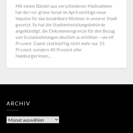
Mit einem Bündel aus verschiedenen Maßnahmen
hat der rot-grüne Senat im April wichtige neue
Impulse für das bezahlbare Wohnen in unserer Stadt
gesetzt. So hat die Stadtentwicklungsbehörde
angekündigt, die Einkommensgrenze für den Bezug
von Sozialwohnungen deutlich zu erhöhen – um elf
Prozent. Damit sind künftig nicht mehr nur 33
Prozent, sondern 40 Prozent aller
Hamburgerinnen…
ARCHIV