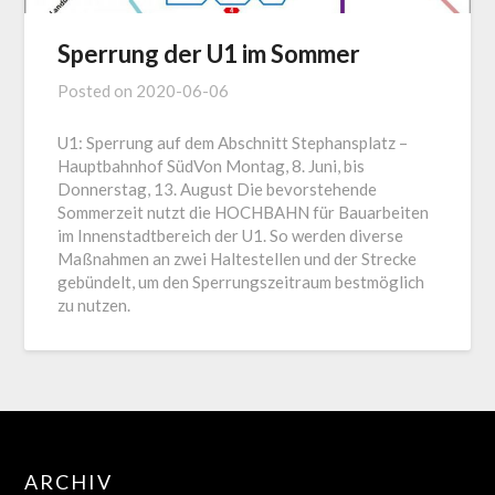
Sperrung der U1 im Sommer
Posted on
2020-06-06
U1: Sperrung auf dem Abschnitt Stephansplatz –
Hauptbahnhof SüdVon Montag, 8. Juni, bis
Donnerstag, 13. August Die bevorstehende
Sommerzeit nutzt die HOCHBAHN für Bauarbeiten
im Innenstadtbereich der U1. So werden diverse
Maßnahmen an zwei Haltestellen und der Strecke
gebündelt, um den Sperrungszeitraum bestmöglich
zu nutzen.
ARCHIV