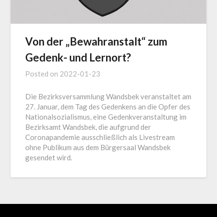
Von der „Bewahranstalt“ zum
Gedenk- und Lernort?
Posted on
2022-01-23
Die Bezirksversammlung Wandsbek veranstaltet am
27. Januar, dem Tag des Gedenkens an die Opfer des
Nationalsozialismus, eine Gedenkveranstaltung im
Bezirksamt Wandsbek, die aufgrund der
Coronapandemie ausschließlich als Livestream
ohne Publikum aus dem Bürgersaal Wandsbek
gesendet wird.