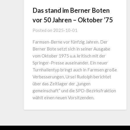
Das stand im Berner Boten
vor 50 Jahren – Oktober ’75
Posted on
2025-10-01
Farmsen-Berne vor fünfzig Jahren. Der
Berner Bote setzt sich in seiner Ausgabe
vom Oktober 1975 u.a. kritisch mit der
Springer-Presse auseinander. Ein neuer
Turnhallentyp bringt auch in Farmsen große
Verbesserungen, Ursel Rudolph berichtet
über das Zeltlager der „jungen
gemeinschaft“ und die SPD-Bezirksfraktion
wählt einen neuen Vorsitzenden.