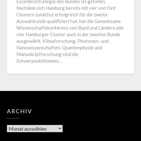
Exzellenzstrategie des Bundes ist gefallen.
Nachdem sich Hamburg bereits mit vier von fünf
Clustern zunächst erfolgreich für die zweite
Auswahlrunde qualifiziert hat, hat die Gemeinsame
Wissenschaftskonferenz von Bund und Ländern alle
vier Hamburger Cluster auch in der zweiten Runde
ausgewählt. Klimaforschung, Photonen- und
Nanowissenschaften, Quantenphysik und
Manuskriptforschung sind die
Schwerpunktthemen…
ARCHIV