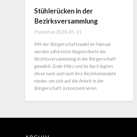
Stühlerücken in der
Bezirksversammlung
Posted on
2020-05-11
Mit der Bürgerschaftswahl im Februar
wurden zahlreiche Abgeordnete der
Bezirksversammlung in die Bürgerschaft
gewählt. Ende März und im April legten
diese nach und nach ihre Bezirksmandate
nieder, um sich auf die Arbeit in der
Bürgerschaft zu konzentrieren.