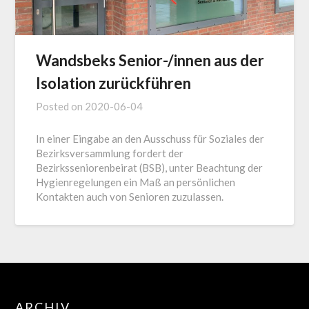
Wandsbeks Senior-/innen aus der
Isolation zurückführen
Posted on
2020-06-04
In einer Eingabe an den Ausschuss für Soziales der
Bezirksversammlung fordert der
Bezirksseniorenbeirat (BSB), unter Beachtung der
Hygienregelungen ein Maß an persönlichen
Kontakten auch von Senioren zuzulassen.
ARCHIV