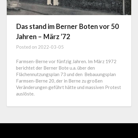
Das stand im Berner Boten vor 50
Jahren – März ’72
Posted on
2022-03-05
Farmsen-Berne vor fünfzig Jahren. Im März 1972
berichtet der Berner Bote u.a. über den
Flächennutzungsplan 73 und den Bebauungsplan
Farmsen-Berne 20, der in Berne zu großen
Veränderungen geführt hätte und massiven Protest
auslöste.