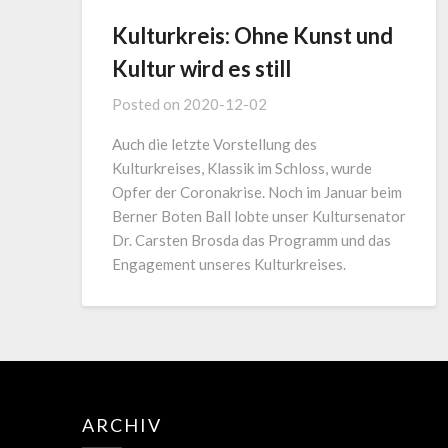
Kulturkreis: Ohne Kunst und
Kultur wird es still
Posted on
2020-12-02
Auch die letzte Vorstellung des
Kulturkreises, Klassik im Schloss, wurde
Opfer der Coronakrise. Noch im Januar beim
Berner Boten Ball lobte unser Kultursenator
Dr. Carsten Brosda das Programm und das
Engagement unseres Kulturkreises.
ARCHIV