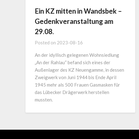
Ein KZ mitten in Wandsbek –
Gedenkveranstaltung am
29.08.
Posted on
2023-08-16
An der idyllisch gelegenen Wohnsiedlung
„An der Rahlau“ befand sich eines der
Außenlager des KZ Neuengamme, in dessen
Zweigwerk von Juni 1944 bis Ende April
1945 mehr als 500 Frauen Gasmasken für
das Lübecker Drägerwerk herstellen
mussten.