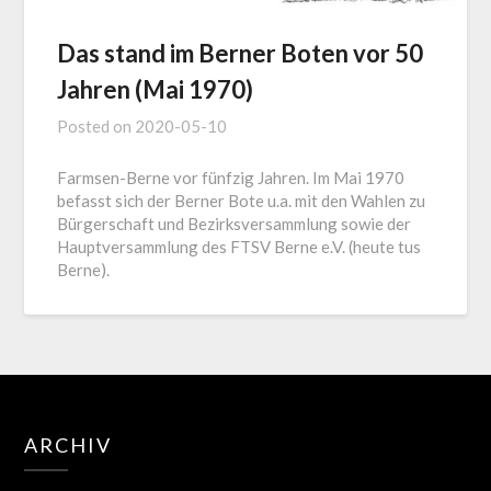
Das stand im Berner Boten vor 50
Jahren (Mai 1970)
Posted on
2020-05-10
Farmsen-Berne vor fünfzig Jahren. Im Mai 1970
befasst sich der Berner Bote u.a. mit den Wahlen zu
Bürgerschaft und Bezirksversammlung sowie der
Hauptversammlung des FTSV Berne e.V. (heute tus
Berne).
ARCHIV